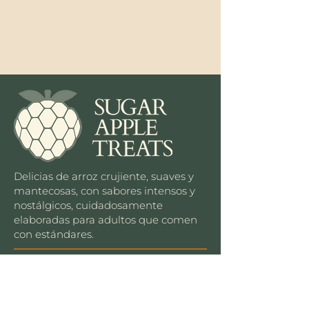
Delicias de arroz crujiente, suaves y
mantecosas, con sabores intensos y
nostálgicos, cuidadosamente
elaboradas para adultos que comen
con estándares.
Sé el primero en merendar >
SUSCRIBIR