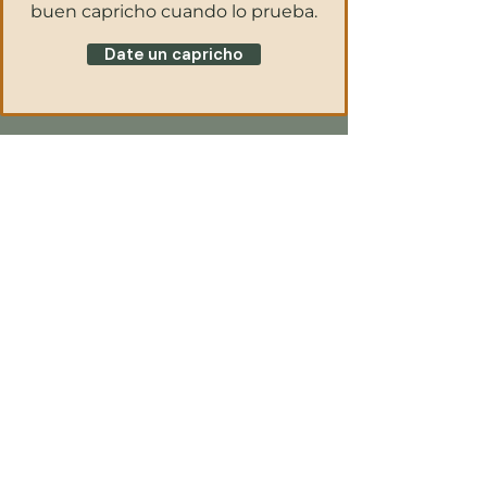
buen capricho cuando lo prueba.
Date un capricho
El pistacho es la clave. Una opción
única y sofisticada que se
distingue de otros dulces.